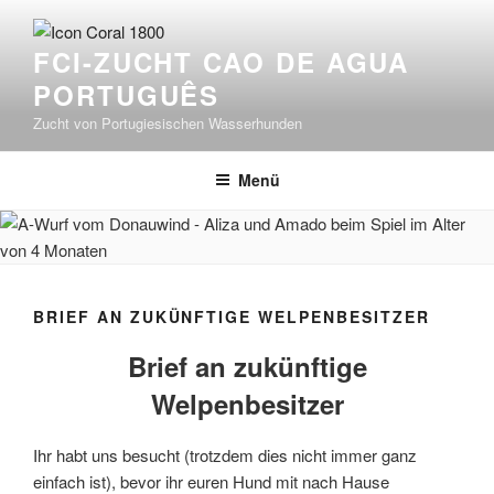
Zum
Inhalt
FCI-ZUCHT CAO DE AGUA
springen
PORTUGUÊS
Zucht von Portugiesischen Wasserhunden
Menü
BRIEF AN ZUKÜNFTIGE WELPENBESITZER
Brief an zukünftige
Welpenbesitzer
Ihr habt uns besucht (trotzdem dies nicht immer ganz
einfach ist), bevor ihr euren Hund mit nach Hause